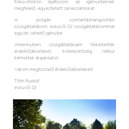
Esküvőtökön lejátszom, az igényeteknek
megfelelő, egyeztetett zeneszámokat.
A polgári szertartáshangosítási
szolgáltatásom, esküvői DJ szolgáltatásommal
együtt vehető igénybe.
Amennyiben szolgáltatásaim felkeltették
érdeklődéseteket, kötelezettség nélkül
kérhettek
árajánlatot
.
Várom megtisztelő érdeklődéseteket!
Tóth Rudolf
esküvői DJ