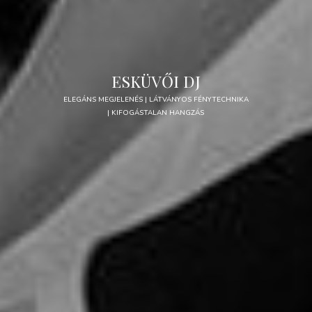
ESKÜVŐI DJ
ELEGÁNS MEGJELENÉS | LÁTVÁNYOS FÉNYTECHNIKA
| KIFOGÁSTALAN HANGZÁS