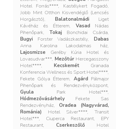
Hotel Forrás****, Kastélykert Fogadó,
Jobb Mint Otthon Kisvendéglő (Lencsés
Horgásztó),
Balatonalmádi
Liget
Kávéház és Étterem,
Vasad
Nádas
Pihenőpark,
Tokaj
Bonchidai Csárda,
Bugyi
Forster Vadászkastély,
Dabas
Anna Karolina Lakodalmas ház,
Lajosmizse
Geréby Kúria Hotel és
Lovasudvar***,
Mezőtúr
Hercegasszony
Hotel****,
Kecskemét
Granada
Konferencia Wellness és Sport Hotel****,
Fekete Gólya Étterem,
Agárd
Pálmajor
Pihenőpark és Rendezvényközpont,
Gyula
Park Hotel***,
Hódmezővásárhely
Fekete Sas
Rendezvényház,
Oradea (Nagyvárad,
Románia)
Hotel Silver****, Transit
Hotel***, Ciuperca Restaurant, EPY
Restaurant,
Cserkeszőlő
Hotel