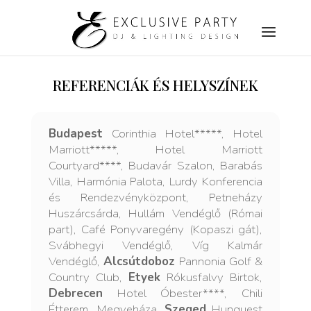
REFERENCIÁK ÉS HELYSZÍNEK
Budapest
Corinthia Hotel*****, Hotel
Marriott*****, Hotel Marriott
Courtyard****, Budavár Szalon, Barabás
Villa, Harmónia Palota, Lurdy Konferencia
és Rendezvényközpont, Petneházy
Huszárcsárda, Hullám Vendéglő (Római
part), Café Ponyvaregény (Kopaszi gát),
Svábhegyi Vendéglő, Víg Kalmár
Vendéglő,
Alcsútdoboz
Pannonia Golf &
Country Club,
Etyek
Rókusfalvy Birtok,
Debrecen
Hotel Óbester****, Chili
Étterem, Megyeháza,
Szeged
Hunguest